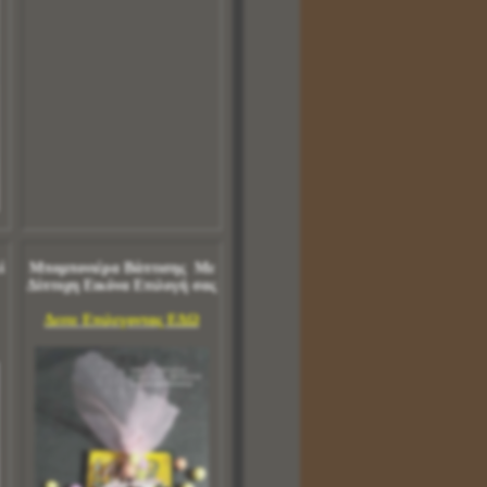
ί
Μπομπονιέρα Βάπτισης Με
Δίπτυχη Εικόνα Επιλογή σας
Δειτε Επιλεγοντας ΕΔΩ