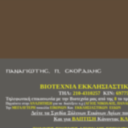
ΠΑΝΑΓΙΩΤΗΣ.__Π.__ΣΚΟΡΔΙΛΗΣ
ΒΙΟΤΕΧΝΙΑ ΕΚΚΛΗΣΙΑΣΤΙ
ΤΗΛ:
210-4310257
KIN:
6977
Τηλεφωνική επικοινωνία με την Βιοτεχνία μας από της
8
το π
Πηγαίνετε στην
ΑΝΑΖΗΤΗΣΗ
για να διαλέξετε π.χ (
ΑΓΙΟΣ ΝΙΚΟΛΑΟΣ, ΠΑΝΑ
Την
ΜΕΓΑΛΥΤΕΡΗ
ποικιλία
ΕΙΚΟΝΩΝ
Και
ΕΚΚΛΗΣΙΑΣΤΙΚΩΝ ΕΙΔΩΝ
Δείτε τα Σχεδία Ξύλινων Εικόνων
Αγίων
πο
Και για
ΒΑΠΤΙΣΗ
Κάνοντας
ΚΛ