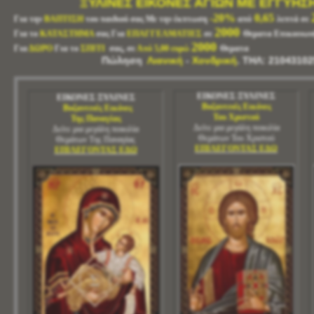
ΞΥΛΙΝΕΣ ΕΙΚΟΝΕΣ ΑΓΙΩΝ ΜΕ ΕΓΓΥΗΣ
-20%
0,65
Για την
ΒΑΠΤΙΣΗ
του παιδιού σας Με την έκπτωση
από
λεπτά
σε
2000
Για το
ΚΑΤΑΣΤΗΜΑ
σας Για
ΕΠΑΓΓΕΛΜΑΤΙΕΣ
σε
Θεματα
Επικοινων
2000
Για
ΔΩΡΟ
Για το
ΣΠΙΤΙ
σας, σε
Από 5,00 ευρώ
Θεματα
Πώληση
Λιανική
-
Χονδρική
. ΤΗΛ: 21043102
ΕΙΚΟΝΕΣ ΞΥΛΙΝΕΣ
ΕΙΚΟΝΕΣ ΞΥΛΙΝΕΣ
Βυζαντινές Εικόνες
Βυζαντινές Εικόνες
Του Χριστού
Της Παναγίας
Δείτε μια μεγάλη ποικιλία
Δείτε μια μεγάλη ποικιλία
Θεμάτων Του Χριστού
Θεμάτων Της Παναγίας
ΕΠΙΛΕΓΟΝΤΑΣ ΕΔΩ
ΕΠΙΛΕΓΟΝΤΑΣ ΕΔΩ