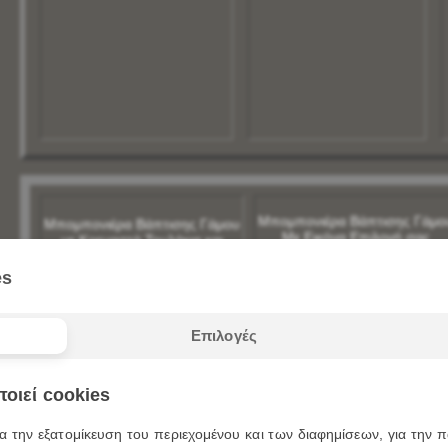
Ω
Ω
στε
ΕΔΩ
έρα
Μπομπονιέρα Βάπτισης Γάμο
Μπομπονιέρα Βάπτισης Γάμου
Με Εικόνα Επιλογή σας
με Κρεμαστά Τουλάκια και
Εικόνα Επιλογή σας
Δειτε Επιλεγοντας ΕΔΩ
es
ότερα
Δειτε Επιλεγοντας ΕΔΩ
Επιλογές
οιεί cookies
α την εξατομίκευση του περιεχομένου και των διαφημίσεων, για την