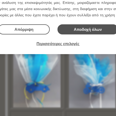
ν ανάλυση της επισκεψιμότητάς μας. Επίσης, μοιραζόμαστε πληροφο
άτες μας στα μέσα κοινωνικής δικτύωσης, στη διαφήμιση και στην αν
ρίες με άλλες που έχετε παρέχει ή που έχουν συλλέξει από τη χρήση
Μπομπονιέρα Βάπτισης με
Μπομπονιέρα Βάπτισης με
Διακοσμητικό Μηχανάκι Ξύλιν
Διακοσμητικό Αυτοκινητάκι
Διάσταση 9 Χ 4,5 cm με
Ξύλινο με Μαγνητάκι
Μαγνητάκι
Απόρριψη
Αποδοχή όλων
Δειτε Επιλεγοντας ΕΔΩ
Δειτε Επιλεγοντας ΕΔΩ
Περισσότερες επιλογές