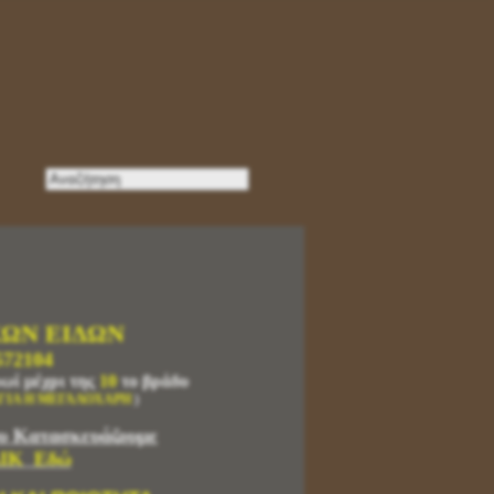
ΚΩΝ ΕΙΔΩΝ
572104
ρωί μέχρι της
10
το βράδυ
ΓΙΑ Η ΜΕΓΑΛΟΧΑΡΗ
)
υ Κατασκευάζουμε
ΙΚ
Εδώ