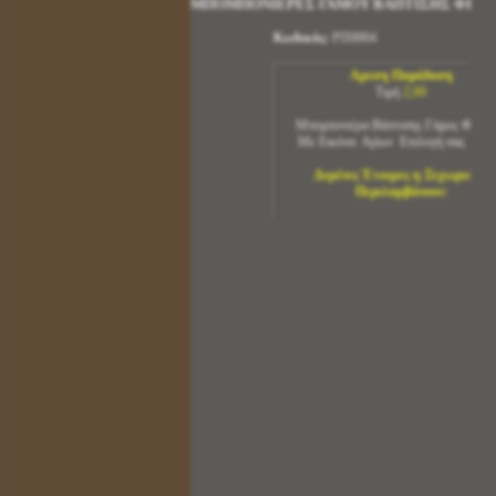
Αμεση Παράδοση
Τιμή
2,00
Μπομπονιέρα Βάπτισης Γάμος Φιόγκ
Με Εικόνα Αγίων Επιλογή σας 6 Χ
Δεμένες Έτοιμες η Ξεχωριστά
Περιλαμβάνουν:
Εικόνα Επιλογή σας Πατήστε Εδώ
1 Εικόνα Επιλογή σας
1 Τούλι Φιογκάκι Χρώμα : Επιλογή Δική
2 Κορδέλες 6 mm Χρώμα : Επιλογή Δικ
5 ΜπισκοτοΚούφετα με 5 Γεύσεις Φρού
με Σοκολάτα Γάλακτος
Δεμένες Ετοιμες Μπομπονιέρες
Με Εικόνα
Τιμή Με Εικόνα 5 Χ 4 =
1,80
ευρω
Τιμή Με Εικόνα 6 Χ 9 =
2,00
ευρω
Τιμή Με Εικόνα 10Χ14 =
2,80
ευρω
Τιμή Με Εικονα 14 Χ 20 =
3,65
ευρω
Δημιουργήστε την Δική σας Μπομπο
Μόνο Εικόνα
Εικόνα Διάσταση 5 Χ 4 =
0,75
Λεπτά
Εικόνα Διάσταση 6 Χ 9 =
0,95
Λεπτά