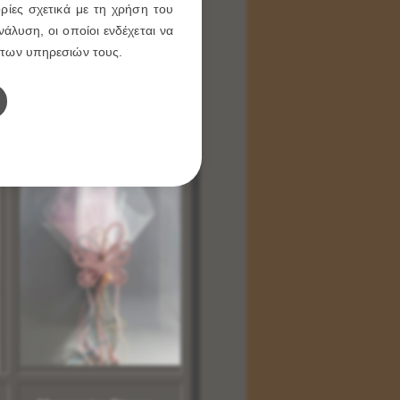
ρίες σχετικά με τη χρήση του
άλυση, οι οποίοι ενδέχεται να
Μπομπονιέρα Βάπτισης με
 των υπηρεσιών τους.
Διακοσμητική Πεταλούδα
ο
Ξύλινη με Μαγνητάκι
Δειτε Επιλεγοντας ΕΔΩ