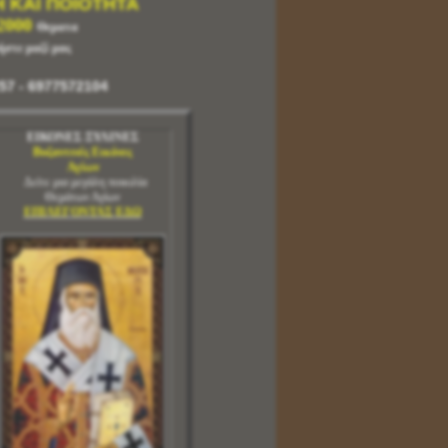
Η ΚΑΙ ΠΟΙΟΤΗΤΑ
2000
Θεματα
ήστε μαζί μας
57 - 6977572104
ΕΙΚΟΝΕΣ ΞΥΛΙΝΕΣ
Βυζαντινές Εικόνες
Αγίων
Δείτε μια μεγάλη ποικιλία
Θεμάτων Αγίων
ΕΠΙΛΕΓΟΝΤΑΣ ΕΔΩ