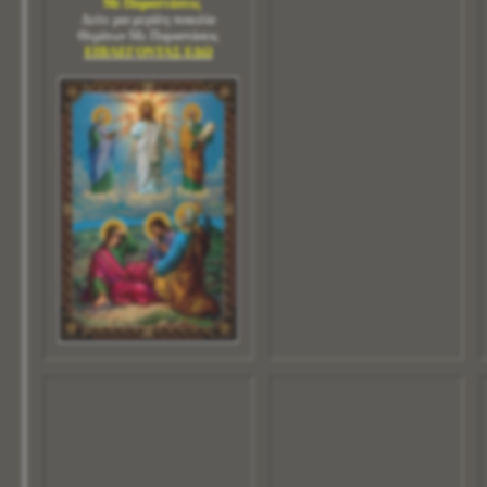
Με Παραστάσεις
Δείτε μια μεγάλη ποικιλία
Θεμάτων Με Παραστάσεις
ΕΠΙΛΕΓΟΝΤΑΣ ΕΔΩ
ος
 9
 σας
ή σας
των
νιέρα