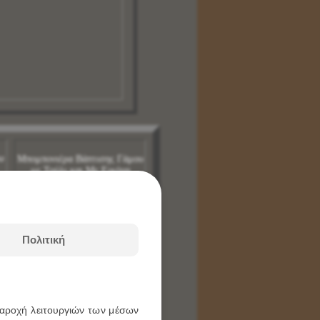
υ
Μπομπονιέρα Βάπτισης Γάμου
με Τούλι και Με Εικόνα
Επιλογή σας
Δειτε Επιλεγοντας ΕΔΩ
Πολιτική
 παροχή λειτουργιών των μέσων