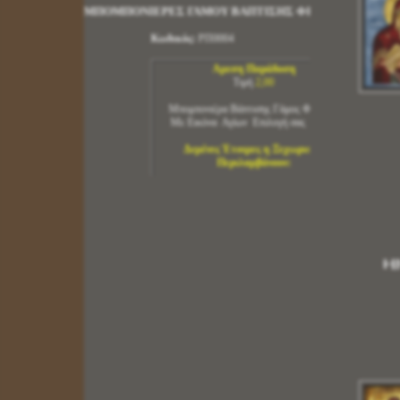
Αμεση Παράδοση
Τιμή
2,00
Μπομπονιέρα Βάπτισης Γάμος Φιόγκος
Με Εικόνα Αγίων Επιλογή σας 6 Χ 9
Δεμένες Έτοιμες η Ξεχωριστά
Περιλαμβάνουν:
Εικόνα Επιλογή σας Πατήστε Εδώ
1 Εικόνα Επιλογή σας
1 Τούλι Φιογκάκι Χρώμα : Επιλογή Δική σας
2 Κορδέλες 6 mm Χρώμα : Επιλογή Δική σας
5 ΜπισκοτοΚούφετα με 5 Γεύσεις Φρούτων
με Σοκολάτα Γάλακτος
Δεμένες Ετοιμες Μπομπονιέρες
Η
Με Εικόνα
Τιμή Με Εικόνα 5 Χ 4 =
1,80
ευρω
Τιμή Με Εικόνα 6 Χ 9 =
2,00
ευρω
Τιμή Με Εικόνα 10Χ14 =
2,80
ευρω
Τιμή Με Εικονα 14 Χ 20 =
3,65
ευρω
Δημιουργήστε την Δική σας Μπομπονιέρα
Μόνο Εικόνα
Εικόνα Διάσταση 5 Χ 4 =
0,75
Λεπτά