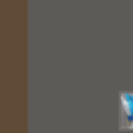
ΔΙΑΣΤΑΣΕΙΣ:
5 X 4
6 X 9
10 X 14
14 X 20
20 X 26
30 X 40
ΠΑΧΟΣ ΞΥΛΟΥ
1,20 cm
Οι Εικόνες μας δημιουργούνται με τα καλυτέρα
υλικά.με την ολοκλήρωση της εικόνας περνάμε
ειδικό βερνίκι για την προστασία της, είναι
ανεξίτηλη στην πάροδο του χρόνου.Σας δίνουμε τις
Εικόνες μας με Εγγύηση Ποιότητας για την
ΒΑΠΤΙΣΗ του παιδιού σας,για το ΚΑΤΑΣΤΗΜΑ
σας, και για το ΔΩΡΟ σας.
Περισσότερα
ΗΜΕΡΟΛΟΓΙA ΤΟΙΧΟΥ ΞΥΛΙΝA
Κωδικός:
ΣΧΕΔΙΟ Ζ
ΔΙΑΣΤΑΣΗ : 20 X 11