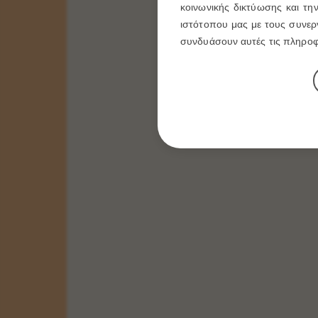
5 X 4
κοινωνικής δικτύωσης και τη
6 X 9
ιστότοπου μας με τους συνεργ
10 X 14
συνδυάσουν αυτές τις πληροφο
14 X 20
20 X 26
30 X 40
ΠΑΧΟΣ ΞΥΛΟΥ
1,20 cm
Οι Εικόνες μας δημιουργούνται με τα καλυτέρα
υλικά.με την ολοκλήρωση της εικόνας περνάμε
ειδικό βερνίκι για την προστασία της, είναι
ανεξίτηλη στην πάροδο του χρόνου.Σας δίνουμε τις
Εικόνες μας με Εγγύηση Ποιότητας για την
ΒΑΠΤΙΣΗ του παιδιού σας,για το ΚΑΤΑΣΤΗΜΑ
σας, και για το ΔΩΡΟ σας.
Περισσότερα
ΕΙΚΟΝΑ ΞΥΛΙΝΗ ΠΑΝΑΓΙΑ Η ΜΕΓΑΛΟΧΑΡΗ
Κωδικός:
Μ - 1024
ΔΙΑΣΤΑΣΕΙΣ:
5 X 4