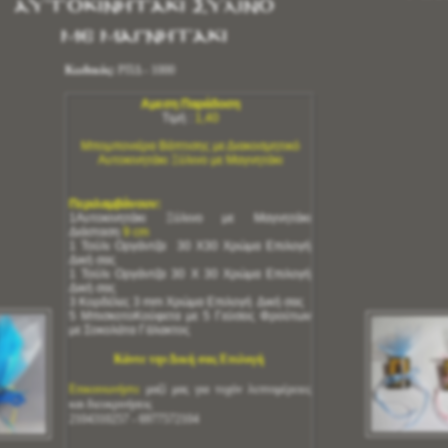
Αυτοκινητάκι Ξύλινο
με Μαγνητάκι
Κωδικός:
ΡΠΔ - 1000
Αμεση Παράδοση
Τιμή :
1,40
Μπομπονιέρα Βάπτισης με Διακοσμητικό
Αυτοκινητάκι Ξύλινο με Μαγνητάκι
Περιλαμβάνουν:
1Αυτοκινητάκι Ξύλινο με Μαγνητάκι
Διάσταση
9 cm
1 Τούλι Οργάντζα 30 Χ30 Χρώμα Επιλογή
Δική σας
1 Τούλι Οργάντζα 30 Χ 30 Χρώμα Επιλογή
Δική σας
3 Κορδέλες 3 mm Χρώμα Επιλογή Δική σας
5 ΜπισκοτοΚούφετα με 5 Γεύσεις Φρούτων
με Σοκολάτα Γάλακτος
Κάντε την Δική σας Επιλογή
Επικοινωνήστε
μαζί μας για τυχόν λεπτομέρειες
και διευκρινήσεις
2104310257 - 6977572104