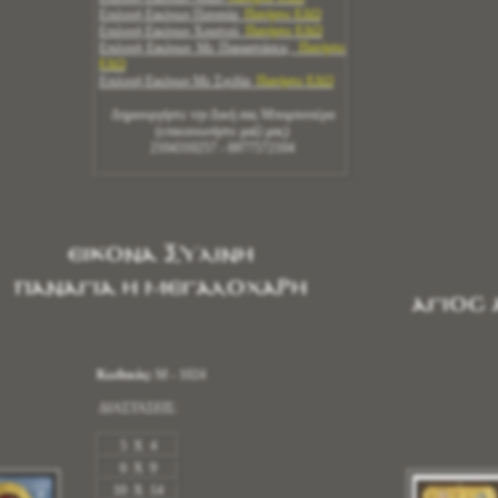
Επιλογή Εικόνων Παναγία
Πατήστε ΕΔΩ
Επιλογή Εικόνων Χριστού
Πατήστε ΕΔΩ
Επιλογή Εικόνων Με Παραστάσεις
Πατήστε
ΕΔΩ
Επιλογή Εικόνων Με Σχεδία
Πατήστε ΕΔΩ
Δημιουργήστε την Δική σας Μπομπονιέρα
(επικοινωνήστε μαζί μας)
2104310257 - 6977572104
ΕΙΚΟΝΑ ΞΥΛΙΝΗ
ΠΑΝΑΓΙΑ Η ΜΕΓΑΛΟΧΑΡΗ
ΑΓΙΟΣ 
Κωδικός:
Μ - 1024
ΔΙΑΣΤΑΣΕΙΣ:
5 X 4
6 X 9
10 X 14