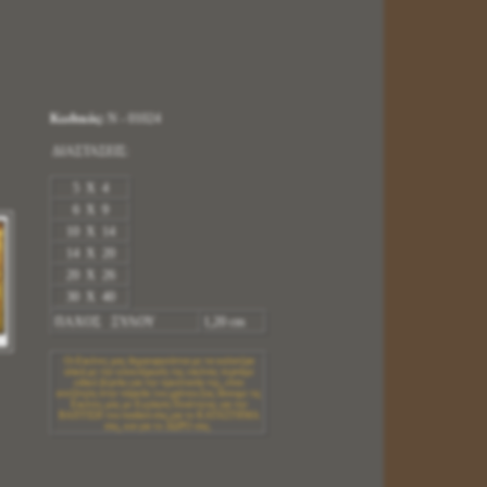
Κωδικός:
Ν - 01024
ΔΙΑΣΤΑΣΕΙΣ:
5 X 4
6 X 9
10 X 14
14 X 20
20 X 26
30 X 40
ΠΑΧΟΣ ΞΥΛΟΥ
1,20 cm
Οι Εικόνες μας δημιουργούνται με τα καλυτέρα
υλικά.με την ολοκλήρωση της εικόνας περνάμε
ειδικό βερνίκι για την προστασία της, είναι
ανεξίτηλη στην πάροδο του χρόνου.Σας δίνουμε τις
Εικόνες μας με Εγγύηση Ποιότητας για την
ΒΑΠΤΙΣΗ του παιδιού σας,για το ΚΑΤΑΣΤΗΜΑ
σας, και για το ΔΩΡΟ σας.