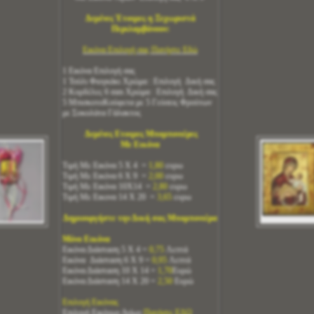
Δεμένες Έτοιμες η Ξεχωριστά
Περιλαμβάνουν:
Εικόνα Επιλογή σας Πατήστε Εδώ
1 Εικόνα Επιλογή σας
1 Τούλι Φιογκάκι Χρώμα : Επιλογή Δική σας
2 Κορδέλες 6 mm Χρώμα : Επιλογή Δική σας
5 ΜπισκοτοΚούφετα με 5 Γεύσεις Φρούτων
με Σοκολάτα Γάλακτος
Δεμένες Ετοιμες Μπομπονιέρες
Με Εικόνα
Τιμή Με Εικόνα 5 Χ 4 =
1,80
ευρω
Τιμή Με Εικόνα 6 Χ 9 =
2,00
ευρω
Τιμή Με Εικόνα 10Χ14 =
2,80
ευρω
Τιμή Με Εικονα 14 Χ 20 =
3,65
ευρω
Δημιουργήστε την Δική σας Μπομπονιέρα
Μόνο Εικόνα
Εικόνα Διάσταση 5 Χ 4 =
0,75
Λεπτά
Εικόνα Διάσταση 6 Χ 9 =
0,95
Λεπτά
Εικόνα Διάσταση 10 Χ 14 =
1,70
Ευρώ
Εικόνα Διάσταση 14 Χ 20 =
2,50
Ευρώ
Επιλογή Εικόνας
Επιλογή Εικόνων Αγίων
Πατήστε ΕΔΩ