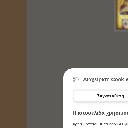
Εικόνα Διάσταση 6 Χ 9 =
0,95
Λεπτά
Εικόνα Διάσταση 10 Χ 14 =
1,70
Ευρώ
Εικόνα Διάσταση 14 Χ 20 =
2,50
Ευρώ
Επιλογή Εικόνας
Επιλογή Εικόνων Αγίων
Πατήστε ΕΔΩ
Επιλογή Εικόνων Παναγία
Πατήστε ΕΔΩ
Επιλογή Εικόνων Χριστού
Πατήστε ΕΔΩ
Επιλογή Εικόνων Με Παραστάσεις
Πατήστε
ΕΔΩ
Επιλογή Εικόνων Με Σχεδία
Πατήστε ΕΔΩ
Δημιουργήστε την Δική σας Μπομπονιέρα
(επικοινωνήστε μαζί μας)
2104310257 - 6977572104
Διαχείριση Cooki
Αγ
Περισσότερα
Συγκατάθεση
ΕΙΚΟΝΑ ΞΥΛΙΝΗ ΠΑΝΑΓΙΑ Η ΜΕΓΑΛΟΧΑΡΗ
Κωδικός:
Ν - 01024
Η ιστοσελίδα χρησιμοπ
ΔΙΑΣΤΑΣΕΙΣ:
Χρησιμοποιούμε τα cookies γι