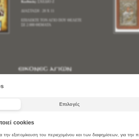
Κωδικός:
ΣΧΕΔΙΟ Ζ
ΔΙΑΣΤΑΣΗ : 20 X 11
ΕΠΙΛΕΚΤΕ ΤΟΝ ΑΓΙΟ ΠΟΥ ΘΕΛΕΤΕ
ΣΕ 2.000 ΘΕΜΑΤΑ
ΕΙΚΟΝΕΣ ΑΓΙΩΝ
ΞΥΛΙΝΕΣ
ΗΜΕΡ
es
ιος Αθανάσιος Χαμακιώτης
Κωδικός:
05016
Επιλογές
ΤΙΜΟΚΑΤΑΛΟΓΟΣ
ΠΑΤΗΣΤΕ
ΕΔΩ
οιεί cookies
ΔΙΑΣΤΑΣΕΙΣ:
α την εξατομίκευση του περιεχομένου και των διαφημίσεων, για την