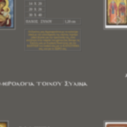
14 X 20
20 X 26
30 X 40
ΠΑΧΟΣ ΞΥΛΟΥ
1,20 cm
Οι Εικόνες μας δημιουργούνται με τα καλυτέρα
υλικά.με την ολοκλήρωση της εικόνας περνάμε
ειδικό βερνίκι για την προστασία της, είναι
ανεξίτηλη στην πάροδο του χρόνου.Σας δίνουμε τις
Εικόνες μας με Εγγύηση Ποιότητας για την
ΒΑΠΤΙΣΗ του παιδιού σας,για το ΚΑΤΑΣΤΗΜΑ
σας, και για το ΔΩΡΟ σας.
ΜΕΡΟΛΟΓΙA ΤΟΙΧΟΥ ΞΥΛΙΝA