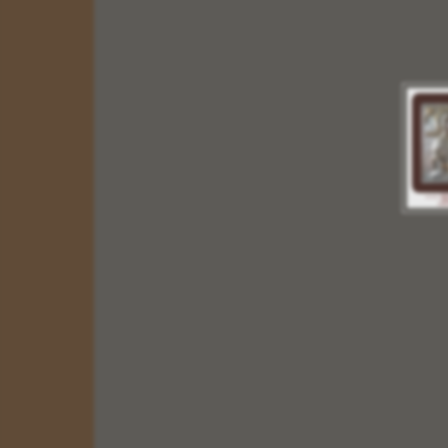
6 X 9
10 X 14
14 X 20
20 X 26
30 X 40
ΠΑΧΟΣ ΞΥΛΟΥ
1,20 cm
Οι Εικόνες μας δημιουργούνται με τα καλυτέρα
υλικά.με την ολοκλήρωση της εικόνας περνάμε
ειδικό βερνίκι για την προστασία της, είναι
ανεξίτηλη στην πάροδο του χρόνου.Σας δίνουμε τις
Εικόνες μας με Εγγύηση Ποιότητας για την
ΒΑΠΤΙΣΗ του παιδιού σας,για το ΚΑΤΑΣΤΗΜΑ
σας, και για το ΔΩΡΟ σας.
Περισσότερα
ΕΙΚΟΝΕΣ ΑΓΙΩΝ ΞΥΛΙΝΕΣ ΑΓΙΟΣ ΑΘΑΝΑΣΙΑ
και ΑΝΔΡΟΝΙΚΟΣ
Κωδικός:
02443
ΤΙΜΟΚΑΤΑΛΟΓΟΣ
ΠΑΤΗΣΤΕ
ΕΔΩ