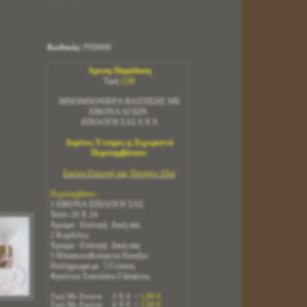
Κωδικός:
ΡΠ0008
Αμεση Παράδοση
Τιμή
2,00
ΜΠΟΜΠΟΝΙΕΡA ΒΑΠΤΙΣΗΣ ΜΕ
ΕΙΚΟΝΑ ΑΓΙΩΝ
ΕΠΙΛΟΓΗ ΣΑΣ 6 Χ 9
Δεμένες Έτοιμες η Ξεχωριστά
Περιλαμβάνουν:
Εικόνα Επιλογή σας Πατήστε Εδώ
Περιλαμβάνει :
1 ΕΙΚΟΝΑ ΕΠΙΛΟΓΗ ΣΑΣ
Τούλι 24 Χ 24
Χρώμα : Επιλογή Δική σας
2 Κορδέλες
Χρώμα : Επιλογή Δική σας
5 ΜπισκοτοΚούφετα Noodys
Πολύχρωμα με 5 Γεύσεις
Φρούτων Σοκολάτα Γάλακτος
Τιμή Με Εικόνα 5 Χ 4 =
1,80 €
Τιμή Με Εικόνα 6 Χ 9 =
2,00 €