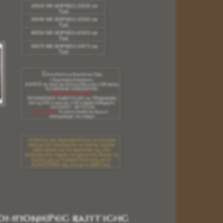
20Χ26 ΜΕ ΚΟΡΝΙΖΑ 23Χ29 cm
Τιμή
30Χ40 ΜΕ ΚΟΡΝΙΖΑ 33Χ43 cm
Τιμή
40Χ50 ΜΕ ΚΟΡΝΙΖΑ 43Χ53 cm
Τιμή
50Χ70 ΜΕ ΚΟΡΝΙΖΑ 53Χ73 cm
Τιμή
Ξ
ύλινη Εικόνα με Κορνίζα και Τζάμι
( Χειροποίητη Κατασκευή )
ΚΑΝΕΤΕ την Δικιά σασ Επιλογή Πάνω απο 2.500 Αγίους
ΕΛΛΗΝΙΚΗΣ ΚΑΤΑΣΚΕΥΗΣ
Μέ Εγγύηση Ποιότητας
Πληροφορίες
ΤΗΛΕΦΩΝΙΚΕΣ ΠΑΡΑΓΓΕΛΙΕΣ και
Από της 9:00 το πρωί έως 11:00 το βράδυ Καθημερινά
210 4310257 - 6977572104
[Σημαντικό!]
Οι εικόνες διατίθενται δίχως το
υδατογράφημα που υπάρχει
Οι Εικόνες μας δημιουργούνται με τα καλυτέρα
υλικά.με την ολοκλήρωση της εικόνας περνάμε
ειδικό βερνίκι για την προστασία της, είναι
ανεξίτηλη στην πάροδο του χρόνου.Σας δίνουμε τις
Εικόνες μας με Εγγύηση Ποιότητας για τo
ΚΑΤΑΣΤΗΜΑ σας, και για το ΔΩΡΟ σας.
ΟΜΠΟΝΙΕΡΕΣ ΒΑΠΤΙΣΗΣ