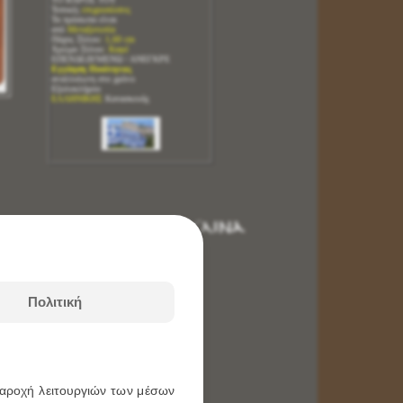
Τοπικές
επιχρυσώσεις
Τα πρόσωπα είναι
από
Μεταξοτυπία
Πάχος Ξύλου
: 1,60 cm
Χρώμα Ξύλου
: Καφέ
ΕΠΕΝΔΕΔΥΜΕΝΩ / ΑΝΕΓΚΡΕ
Εγγύηση Ποιότητας
αναλλοίωτη στο χρόνο
Εξολοκλήρου
ΕΛΛΗΝΙΚΗΣ
Κατασκευής
ΟΛΟΓΙA ΤΟΙΧΟΥ ΞΥΛΙΝA
Πολιτική
 παροχή λειτουργιών των μέσων