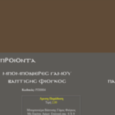
 Προϊόντα
ΜΠΟΜΠΟΝΙΕΡΕΣ ΓΑΜΟΥ
ΒΑΠΤΙΣΗΣ ΦΙΟΓΚΟΣ
ΠΑ
Κωδικός:
ΡΠ0004
Αμεση Παράδοση
Τιμή
2,00
Μπομπονιέρα Βάπτισης Γάμος Φιόγκος
Με Εικόνα Αγίων Επιλογή σας 6 Χ 9