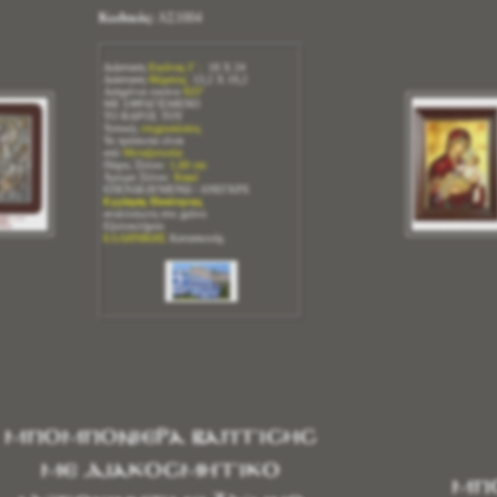
Κωδικός:
ΑΣ1004
Διάσταση
Εικόνας Γ :
18 Χ 24
Διάσταση
Θέματος:
13,2 Χ 19,2
Ασημένια εικόνα
925º
ΜΕ ΣΦΡΑΓΙΣΜΕΝΟ
ΤΟ ΒΑΡΟΣ ΤΟΥ
Τοπικές
επιχρυσώσεις
Τα πρόσωπα είναι
από
Μεταξοτυπία
Πάχος Ξύλου
: 1,60 cm
Χρώμα Ξύλου
: Καφέ
ΕΠΕΝΔΕΔΥΜΕΝΩ / ΑΝΕΓΚΡΕ
Εγγύηση Ποιότητας
αναλλοίωτη στο χρόνο
Εξολοκλήρου
ΕΛΛΗΝΙΚΗΣ
Κατασκευής
Μπομπονιέρα Βάπτισης
με Διακοσμητικό
ΜΠ