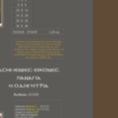
6 X 9
10 X 14
14 X 20
20 X 26
30 X 40
ΠΑΧΟΣ ΞΥΛΟΥ
1,20 cm
Οι Εικόνες μας δημιουργούνται με τα καλυτέρα
υλικά.με την ολοκλήρωση της εικόνας περνάμε
ειδικό βερνίκι για την προστασία της, είναι
ανεξίτηλη στην πάροδο του χρόνου.Σας δίνουμε τις
Εικόνες μας με Εγγύηση Ποιότητας για την
ΒΑΠΤΙΣΗ του παιδιού σας,για το ΚΑΤΑΣΤΗΜΑ
σας, και για το ΔΩΡΟ σας.
ΑΣΗΜΕΝΙΕΣ ΕΙΚΟΝΕΣ
ΠΑΝΑΓΙΑ
Η ΟΔΗΓΗΤΡΙΑ
Κωδικός:
ΑΣ1028
Διάσταση
Εικόνας Γ :
18 Χ 24
Διάσταση
Θέματος:
13,2 Χ 19,2
Ασημένια εικόνα
925º
ΜΕ ΣΦΡΑΓΙΣΜΕΝΟ
ΤΟ ΒΑΡΟΣ ΤΟΥ