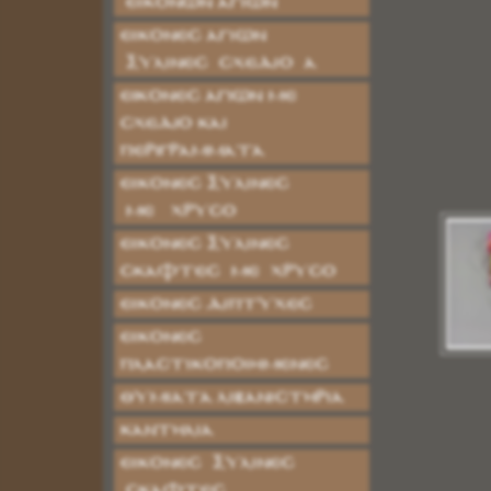
ΕΙΚΟΝΩΝ ΑΓΙΩΝ
ΕΙΚΟΝΕΣ ΑΓΙΩΝ
ΞΥΛΙΝΕΣ ΣΧΕΔΙΟ Α
Εικόνες Αγίων με
Σχέδιο και
Περιγράμματα
ΕΙΚΟΝΕΣ ΞΥΛΙΝΕΣ
ΜΕ ΧΡΥΣΟ
ΕΙΚΟΝΕΣ ΞΥΛΙΝΕΣ
ΣΚΑΦΤΕΣ ΜΕ ΧΡΥΣΟ
ΕΙΚΟΝΕΣ ΔΙΠΤΥΧΕΣ
ΕΙΚΟΝΕΣ
ΠΛΑΣΤΙΚΟΠΟΙΗΜΕΝΕΣ
ΘΥΜΙΑΤΑ ΛΙΒΑΝΙΣΤΗΡΙΑ
ΚΑΝΤΗΛΙΑ
ΕΙΚΟΝΕΣ ΞΥΛΙΝΕΣ
ΣΚΑΦΤΕΣ