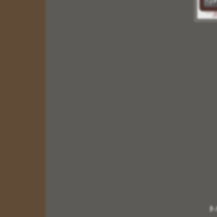
6 X 9
10 X 14
14 X 20
20 X 26
30 X 40
ΠΑΧΟΣ ΞΥΛΟΥ
1,20 cm
Οι Εικόνες μας δημιουργούνται με τα καλυτέρα
υλικά.με την ολοκλήρωση της εικόνας περνάμε
ειδικό βερνίκι για την προστασία της, είναι
ανεξίτηλη στην πάροδο του χρόνου.Σας δίνουμε τις
Εικόνες μας με Εγγύηση Ποιότητας για την
ΒΑΠΤΙΣΗ του παιδιού σας,για το ΚΑΤΑΣΤΗΜΑ
σας, και για το ΔΩΡΟ σας.
Περισσότερα
ΕΙΚΟΝΕΣ ΑΓΙΩΝ ΞΥΛΙΝΕΣ ΑΓΙΟΣ ΑΘΑΝΑΣΙΑ
και ΑΝΔΡΟΝΙΚΟΣ
Κωδικός:
02443
ΤΙΜΟΚΑΤΑΛΟΓΟΣ
ΠΑΤΗΣΤΕ
Μ
ΕΔΩ