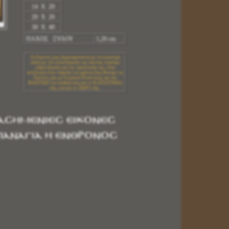
14 X 20
20 X 26
30 X 40
ΠΑΧΟΣ ΞΥΛΟΥ
1,20 cm
Οι Εικόνες μας δημιουργούνται με τα καλυτέρα
υλικά.με την ολοκλήρωση της εικόνας περνάμε
ειδικό βερνίκι για την προστασία της, είναι
ανεξίτηλη στην πάροδο του χρόνου.Σας δίνουμε τις
Εικόνες μας με Εγγύηση Ποιότητας για την
ΒΑΠΤΙΣΗ του παιδιού σας,για το ΚΑΤΑΣΤΗΜΑ
σας, και για το ΔΩΡΟ σας.
ΑΣΗΜΕΝΙΕΣ ΕΙΚΟΝΕΣ
ΠΑΝΑΓΙΑ Η ΕΝΘΡΟΝΟΣ