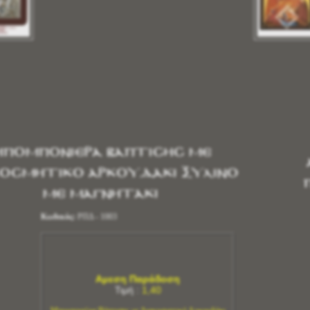
πομπονιέρα Βάπτισης με
οσμητικό Αρκουδάκι Ξύλινο
με Μαγνητάκι
Κωδικός:
ΡΠΔ - 1003
Αμεση Παράδοση
Τιμή :
1,40