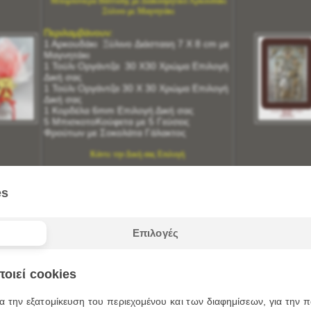
Μπομπονιέρα Βάπτισης με Διακοσμητικό Αρκουδάκι
Ξύλινο με Μαγνητάκι
Περιλαμβάνουν:
1 Αρκουδάκι Ξύλινο
Διάσταsη
7 X 8 cm με
Μαγνητάκι
1 Τούλι Οργάντζα 30 Χ30 Χρώμα Επιλογή
Δική σας
1 Τούλι Οργάντζα 30 Χ 30 Χρώμα Επιλογή
Δική σας
1 Κορδέλα 6mm Επιλογή Δική σας
5 ΜπισκοτοΚούφετα με 5 Γεύσεις
Φρούτων με Σοκολάτα Γάλακτος
Κάντε την Δική σας Επιλογή
Επικοινωνήστε
μαζί μας για τυχόν
λεπτομέρειες και διευκρινήσεις
es
2104310257 – 6977572104
Επιλογές
οιεί cookies
ΑΣΗΜΕΝΙΕΣ ΕΙΚΟΝΕΣ
Μπ
α την εξατομίκευση του περιεχομένου και των διαφημίσεων, για την
ΑΝΑΓΙΑ Η ΖΩΟΔΟΧΟΣ ΠΗΓΗ