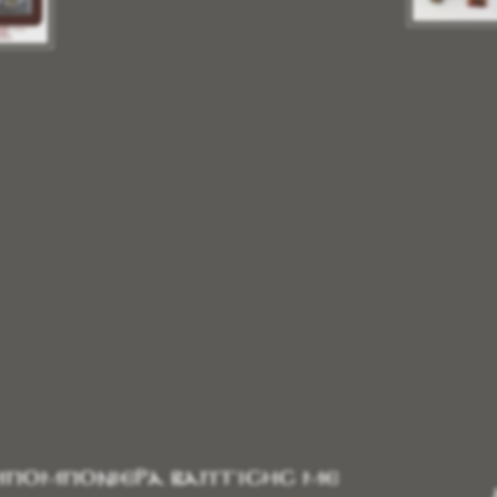
πομπονιέρα Βάπτισης με