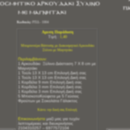
οσμητικό Αρκουδάκι Ξύλινο
Π
με Μαγνητάκι
Κωδικός:
ΡΠΔ - 1004
Αμεση Παράδοση
Τιμή :
1,40
Μπομπονιέρα Βάπτισης με Διακοσμητικό Αρκουδάκι
Ξύλινο με Μαγνητάκι
Περιλαμβάνουν:
1 Αρκουδάκι Ξύλινο Διάσταση 7 Χ 8 cm με
Μαγνητάκι
1 Τούλι 13 Χ 13 cm Επιλογή Δική σας
1 Τούλι 13 Χ 13 cm Επιλογή Δική σας
1 Κορδέλα 9 mm Επιλογή Δική σας
1 Κορδέλα 3 mm Επιλογή Δική σας
1 Κορδέλα 3 mm Επιλογή Δική σας
5 ΜπισκοτοΚούφετα με 5 Γεύσεις
Φρούτων με Σοκολάτα Γάλακτος
Κάντε την Δική σας Επιλογή
Επικοινωνήστε
μαζί μας για τυχόν
λεπτομέρειες και διευκρινήσεις
2104310257 – 6977572104