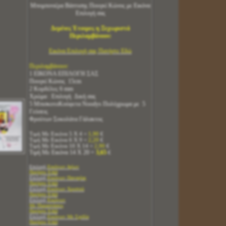
Μπομπονιέρα Βάπτισης Πουγκί Κώνος με Εικόνα
Επιλογή σας
Δεμένες Έτοιμες η Ξεχωριστά
Περιλαμβάνουν:
Εικόνα Επιλογή σας Πατήστε Εδώ
Περιλαμβάνουν:
1 ΕΙΚΟΝΑ ΕΠΙΛΟΓΗ ΣΑΣ
Πουγκί Κώνος 15cm
2 Κορδέλες 6 mm
Χρώμα : Επιλογή Δική σας
5 ΜπισκοτοΚούφετα Noodys Πολύχρωμα με 5
Γεύσεις
Φρούτων Σοκολάτα Γάλακτος
Τιμή Με Εικόνα 5 Χ 4 =
1,90
€
Τιμή Με Εικόνα 6 Χ 9 =
2,20
€
Τιμή Με Εικόνα 10 Χ 14 =
2,90
€
Τιμή Με Εικόνα 14 Χ 20 =
3,65
€
Επιλογή
Εικόνων Αγίων
Πατήστε
ΕΔΩ
Επιλογή
Εικόνων Παναγίας
Πατήστε ΕΔΩ
Επιλογή
Εικόνων Χριστού
Πατήστε ΕΔΩ
Επιλογή
Εικόνων
Με Παραστάσεις
Πατήστε ΕΔΩ
Επιλογή
Εικόνων Με Σχεδία
Πατήστε ΕΔΩ