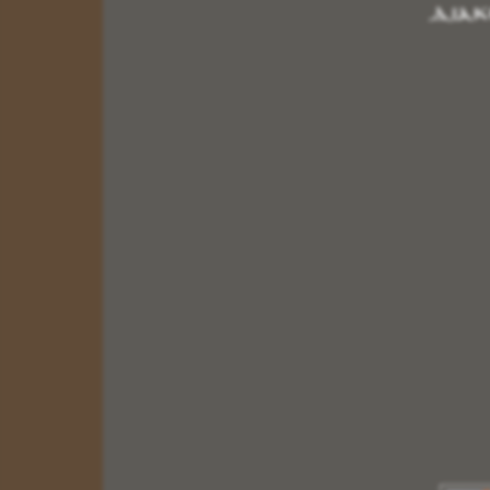
Διακ
ΔΙΑΣΤΑΣΕΙΣ:
5 X 4
6 X 9
10 X 14
14 X 20
20 X 26
30 X 40
ΠΑΧΟΣ ΞΥΛΟΥ
1,20 cm
Οι Εικόνες μας δημιουργούνται με τα καλυτέρα
υλικά.με την ολοκλήρωση της εικόνας περνάμε
ειδικό βερνίκι για την προστασία της, είναι
ανεξίτηλη στην πάροδο του χρόνου.Σας δίνουμε τις
Εικόνες μας με Εγγύηση Ποιότητας για την
ΒΑΠΤΙΣΗ του παιδιού σας,για το ΚΑΤΑΣΤΗΜΑ
σας, και για το ΔΩΡΟ σας.
Περισσότερα
ΗΜΕΡΟΛΟΓΙA ΤΟΙΧΟΥ ΞΥΛΙΝA
Κωδικός:
ΣΧΕΔΙΟ Ζ
ΔΙΑΣΤΑΣΗ : 20 X 11