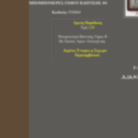
Αμεση Παράδοση
Τιμή
2,00
Μπομπονιέρα Βάπτισης Γάμος Φιόγκος
Με Εικόνα Αγίων Επιλογή σας 6 Χ 9
Δεμένες Έτοιμες η Ξεχωριστά
Περιλαμβάνουν:
Εικόνα Επιλογή σας Πατήστε Εδώ
1 Εικόνα Επιλογή σας
1 Τούλι Φιογκάκι Χρώμα : Επιλογή Δική σας
Μ
2 Κορδέλες 6 mm Χρώμα : Επιλογή Δική σας
5 ΜπισκοτοΚούφετα με 5 Γεύσεις Φρούτων
Διακ
με Σοκολάτα Γάλακτος
Δεμένες Ετοιμες Μπομπονιέρες
Με Εικόνα
Τιμή Με Εικόνα 5 Χ 4 =
1,80
ευρω
Τιμή Με Εικόνα 6 Χ 9 =
2,00
ευρω
Τιμή Με Εικόνα 10Χ14 =
2,80
ευρω
Τιμή Με Εικονα 14 Χ 20 =
3,65
ευρω
Δημιουργήστε την Δική σας Μπομπονιέρα
Μόνο Εικόνα
Εικόνα Διάσταση 5 Χ 4 =
0,75
Λεπτά