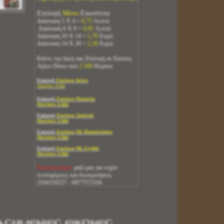
Επιλογή
Μόνο
Εικονίτσα
Διάσταση 5 Χ 4 =
0,75
Λεπτά
Διάσταση 6 Χ 9 =
0,95
Λεπτά
Διάσταση 10 Χ 14 =
1,70
Ευρώ
Διάσταση 14 Χ 20 =
2,50
Ευρώ
Κάντε την Δική σας Επιλογή σε Εικόνες
Αγίων Πάνω από
2.500
Θέματα
Επιλογή
Εικόνων Αγίων
Πατήστε ΕΔΩ
Επιλογή
Εικόνων Παναγία
Πατήστε ΕΔΩ
Επιλογή
Εικόνων Χριστού
Πατήστε ΕΔΩ
Επιλογή
Εικόνων Με Παραστάσεις
Πατήστε ΕΔΩ
Επιλογή
Εικόνων Με Σχεδία
Πατήστε ΕΔΩ
Επικοινωνήστε
μαζί μας για τυχόν
λεπτομέρειες και διευκρινήσεις
2104310257 - 6977572104
ΑΣΗΜΕΝΙΕΣ ΕΙΚΟΝΕΣ