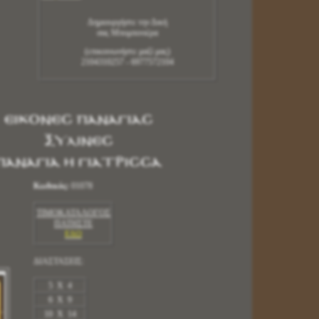
Δημιουργήστε την Δική
σας Μπομπονιέρα
(επικοινωνήστε μαζί μας)
2104310257 - 6977572104
ΕΙΚΟΝΕΣ ΠΑΝΑΓΙΑΣ
ΞΥΛΙΝΕΣ
ΠΑΝΑΓΙΑ Η ΓΙΑΤΡΙΣΣΑ
Κωδικός:
01078
ΤΙΜΟΚΑΤΑΛΟΓΟΣ
ΠΑΤΗΣΤΕ
ΕΔΩ
ΔΙΑΣΤΑΣΕΙΣ:
5 X 4
6 X 9
10 X 14