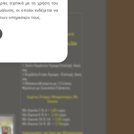
ρίες σχετικά με τη χρήση του
Κωδικός:
ΡΠ0060
άλυση, οι οποίοι ενδέχεται να
Αμεση Παράδοση
 των υπηρεσιών τους.
Με Εικονα 6 Χ 9
Τιμή
2,10
ευρώ
Δεμένες Έτοιμες η Ξεχωριστά
Εικόνα Επιλογή σας Πατήστε Εδώ
Περιλαμβάνουν:
1 Εικόνα Επιλογή σας
1 Τούλι Δαντέλα
1 Τούλι Οργάντζα Χρώμα Επιλογή Δική
σας
1 Κορδέλα 6 mm Χρώμα : Επιλογή Δική
σας
5 ΜπισκοτοΚούφετα με 5 Γεύσεις
Φρούτων με Σοκολάτα Γάλακτος
Δεμένες Ετοιμες Μπομπονιέρες Με
Εικόνα
Με Εικονα 5 Χ 4 =
1,85
ευρώ
Με Εικονα 6 Χ 9 =
2,10
ευρώ
Με Εικονα 10 Χ 14 =
2,95
ευρώ
Με Εικονα 14 Χ 20 =
3,70
ευρώ
Δημιουργήστε την Δική σας Μπομπονιέρα