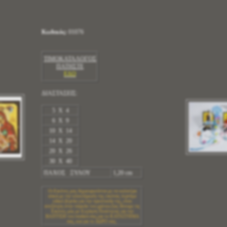
Κωδικός:
01076
ΤΙΜΟΚΑΤΑΛΟΓΟΣ
ΠΑΤΗΣΤΕ
ΕΔΩ
ΔΙΑΣΤΑΣΕΙΣ:
5 X 4
6 X 9
10 X 14
14 X 20
20 X 26
30 X 40
ΠΑΧΟΣ ΞΥΛΟΥ
1,20 cm
Οι Εικόνες μας δημιουργούνται με τα καλυτέρα
υλικά.με την ολοκλήρωση της εικόνας περνάμε
ειδικό βερνίκι για την προστασία της, είναι
ανεξίτηλη στην πάροδο του χρόνου.Σας δίνουμε τις
Εικόνες μας με Εγγύηση Ποιότητας για την
ΒΑΠΤΙΣΗ του παιδιού σας,για το ΚΑΤΑΣΤΗΜΑ
σας, και για το ΔΩΡΟ σας.