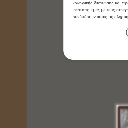
5 X 4
κοινωνικής δικτύωσης και τη
6 X 9
ιστότοπου μας με τους συνεργ
10 X 14
συνδυάσουν αυτές τις πληροφο
14 X 20
20 X 26
30 X 40
ΠΑΧΟΣ ΞΥΛΟΥ
1,20 cm
Οι Εικόνες μας δημιουργούνται με τα καλυτέρα
υλικά.με την ολοκλήρωση της εικόνας περνάμε
ειδικό βερνίκι για την προστασία της, είναι
ανεξίτηλη στην πάροδο του χρόνου.Σας δίνουμε τις
Εικόνες μας με Εγγύηση Ποιότητας για την
ΒΑΠΤΙΣΗ του παιδιού σας,για το ΚΑΤΑΣΤΗΜΑ
σας, και για το ΔΩΡΟ σας.
Περισσότερα
ΕΙΚΟΝΑ ΞΥΛΙΝΗ ΠΑΝΑΓΙΑ Η ΜΕΓΑΛΟΧΑΡΗ
Κωδικός:
Μ - 1024
ΔΙΑΣΤΑΣΕΙΣ:
5 X 4