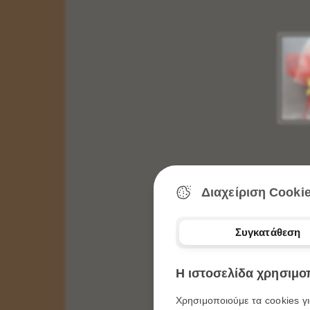
Εικόνα Διάσταση 6 Χ 9 =
0,95
Λεπτά
Εικόνα Διάσταση 10 Χ 14 =
1,70
Ευρώ
Εικόνα Διάσταση 14 Χ 20 =
2,50
Ευρώ
Επιλογή Εικόνας
Επιλογή Εικόνων Αγίων
Πατήστε ΕΔΩ
Επιλογή Εικόνων Παναγία
Πατήστε ΕΔΩ
Επιλογή Εικόνων Χριστού
Πατήστε ΕΔΩ
Επιλογή Εικόνων Με Παραστάσεις
Πατήστε
ΕΔΩ
Επιλογή Εικόνων Με Σχεδία
Πατήστε ΕΔΩ
Δημιουργήστε την Δική σας Μπομπονιέρα
(επικοινωνήστε μαζί μας)
2104310257 - 6977572104
Διαχείριση Cooki
Περισσότερα
Συγκατάθεση
ΕΙΚΟΝΑ ΞΥΛΙΝΗ ΠΑΝΑΓΙΑ Η ΜΕΓΑΛΟΧΑΡΗ
Κωδικός:
Ν - 01024
Η ιστοσελίδα χρησιμοπ
ΔΙΑΣΤΑΣΕΙΣ:
Χρησιμοποιούμε τα cookies γι
Π