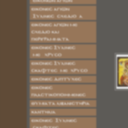
ΕΙΚΟΝΩΝ ΑΓΙΩΝ
ΕΙΚΟΝΕΣ ΑΓΙΩΝ
ΞΥΛΙΝΕΣ ΣΧΕΔΙΟ Α
Εικόνες Αγίων με
Σχέδιο και
Περιγράμματα
ΕΙΚΟΝΕΣ ΞΥΛΙΝΕΣ
ΜΕ ΧΡΥΣΟ
ΕΙΚΟΝΕΣ ΞΥΛΙΝΕΣ
ΣΚΑΦΤΕΣ ΜΕ ΧΡΥΣΟ
ΕΙΚΟΝΕΣ ΔΙΠΤΥΧΕΣ
ΕΙΚΟΝΕΣ
ΠΛΑΣΤΙΚΟΠΟΙΗΜΕΝΕΣ
ΘΥΜΙΑΤΑ ΛΙΒΑΝΙΣΤΗΡΙΑ
ΚΑΝΤΗΛΙΑ
ΕΙΚΟΝΕΣ ΞΥΛΙΝΕΣ
ΣΚΑΦΤΕΣ